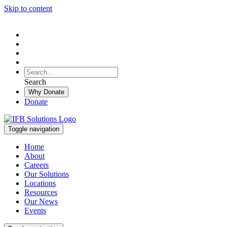
Skip to content
To
search
Search
Search
this
Why Donate
site,
Donate
enter
a
search
Toggle navigation
term
Home
About
Careers
Our Solutions
Locations
Resources
Our News
Events